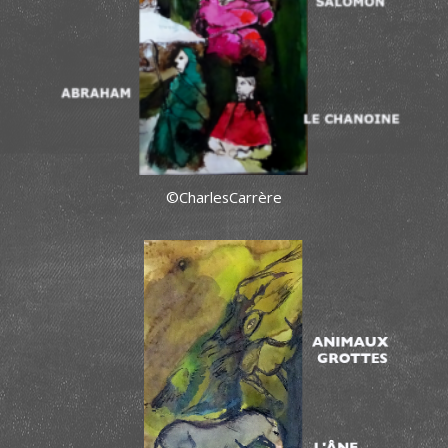
©CharlesCarrère