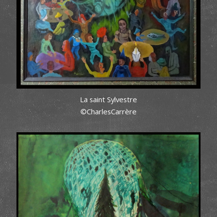
La saint Sylvestre
©CharlesCarrère