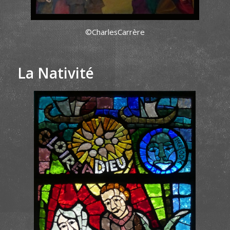
©CharlesCarrère
La Nativité